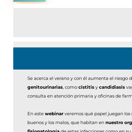
Se acerca el verano y con él aumenta el riesgo 
genitourinarias
, como
cistitis
y
candidiasis
vag
consulta en atención primaria y oficinas de farm
En este
webinar
veremos qué papel juegan los
buenos y los malos, que habitan en
nuestro or
fisiopatología
de estas infecciones como en su