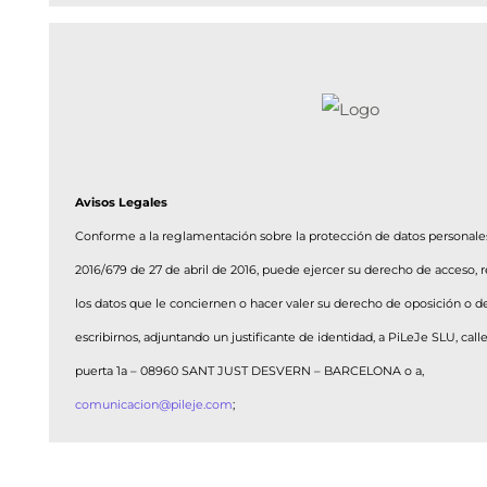
Avisos Legales
Conforme a la reglamentación sobre la protección de datos personale
2016/679 de 27 de abril de 2016, puede ejercer su derecho de acceso, r
los datos que le conciernen o hacer valer su derecho de oposición o de
escribirnos, adjuntando un justificante de identidad, a PiLeJe SLU, calle 
puerta 1a – 08960 SANT JUST DESVERN – BARCELONA o a,
comunicacion@pileje.com
;