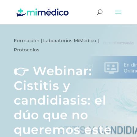
Formación
|
Laboratorios MiMédico
|
Protocolos
👉 Webinar:
Cistitis y
candidiasis: el
dúo que no
queremos este