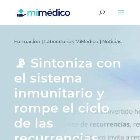
Formación
|
Laboratorios MiMédico
|
Noticias
📡 Sintoniza con
el sistema
inmunitario y
rompe el ciclo
de las
recurrencias