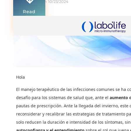
On 10/23/2024
Read
more
0 Comments
Hola
El manejo terapéutico de las infecciones comunes se ha c
desafío para los sistemas de salud que, ante el
aumento d
pautas de prescripción. Ante la llegada del invierno, este 
reconsiderar y recalibrar las estrategias de tratamiento 
solo reducen la duración e intensidad de los síntomas, si
autoconfianza y el entendimiento
sobre el rol que juega 