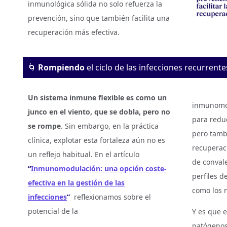
inmunológica sólida no solo refuerza la
prevención, sino que también facilita una
recuperación más efectiva.
🌀
Rompiendo
el ciclo de las infecciones recurrente
Un sistema inmune flexible es como un
inmunomod
junco en el viento, que se dobla, pero no
para reduc
se rompe
. Sin embargo, en la práctica
pero tamb
clínica, explotar esta fortaleza aún no es
recuperac
un reflejo habitual. En el artículo
de conval
“
Inmunomodulación: una opción coste-
perfiles d
efectiva en la gestión de las
como los n
infecciones
”
reflexionamos sobre el
potencial de la
Y es que e
patógenos