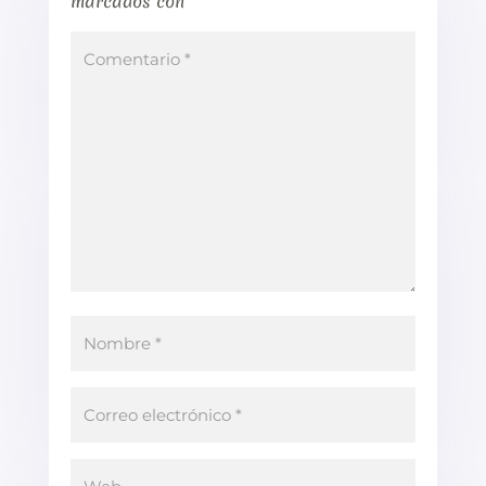
marcados con
*