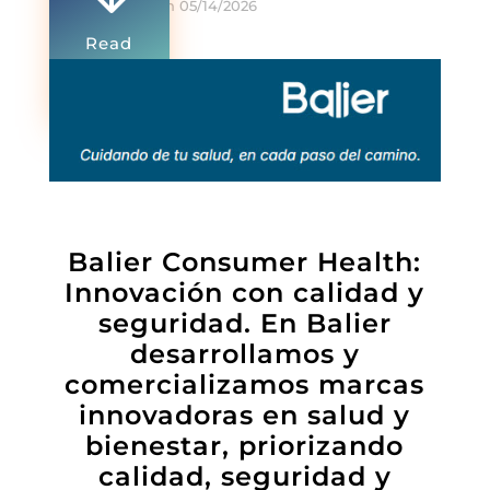
On 05/14/2026
Read
more
0 Comments
Balier Consumer Health:
Innovación con calidad y
seguridad. En Balier
desarrollamos y
comercializamos marcas
innovadoras en salud y
bienestar, priorizando
calidad, seguridad y