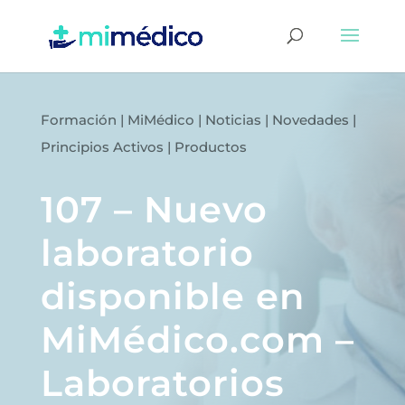
Formación
|
MiMédico
|
Noticias
|
Novedades
|
Principios Activos
|
Productos
107 – Nuevo
laboratorio
disponible en
MiMédico.com –
Laboratorios