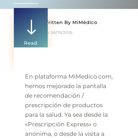
"
Written By
MiMédico
On 06/19/2026
Read
more
0 Comments
En plataforma MiMedico.com,
hemos mejorado la pantalla
de recomendación /
prescripción de productos
para la salud. Ya sea desde la
«Prescripción Express» o
anónima, o desde la visita a