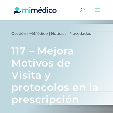
Gestión
|
MiMédico
|
Noticias
|
Novedades
117 – Mejora
Motivos de
Visita y
protocolos en la
prescripción