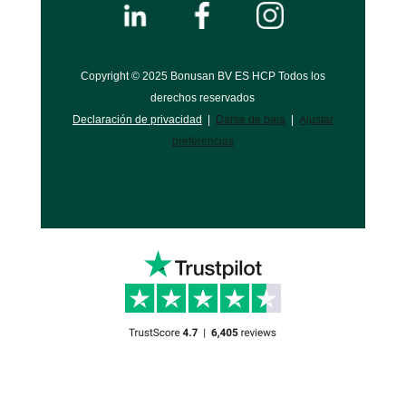
Copyright © 2025 Bonusan BV ES HCP Todos los
derechos reservados
Declaración de privacidad
|
Darse de baja
|
Ajustar
preferencias