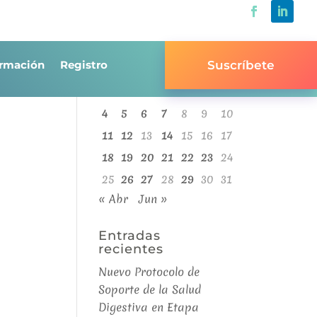
mayo 2026
rmación
Registro
Suscríbete
L
M
X
J
V
S
D
1
2
3
4
5
6
7
8
9
10
11
12
13
14
15
16
17
18
19
20
21
22
23
24
25
26
27
28
29
30
31
« Abr
Jun »
Entradas
recientes
Nuevo Protocolo de
Soporte de la Salud
Digestiva en Etapa