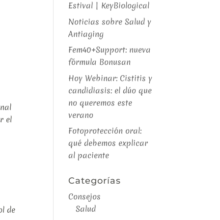
Estival | KeyBiological
Noticias sobre Salud y
Antiaging
Fem40+Support: nueva
fórmula Bonusan
Hoy Webinar: Cistitis y
candidiasis: el dúo que
no queremos este
onal
verano
r el
Fotoprotección oral:
qué debemos explicar
al paciente
Categorías
Consejos
Salud
ol de