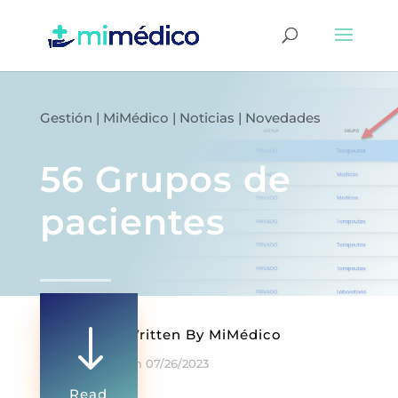
Gestión
|
MiMédico
|
Noticias
|
Novedades
56 Grupos de
pacientes
"
Written By
MiMédico
On 07/26/2023
Read