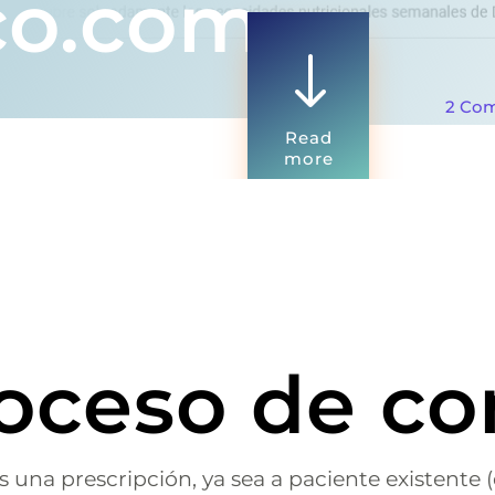
co.com
"
2 Co
Read
more
roceso de c
na prescripción, ya sea a paciente existente (