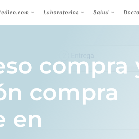
Medico.com
Laboratorios
Salud
Docto
eso compra 
ión compra
e en