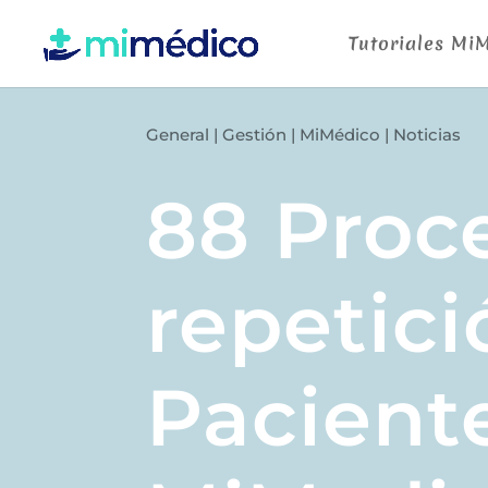
Tutoriales Mi
General
|
Gestión
|
MiMédico
|
Noticias
88 Proc
repetic
Pacient