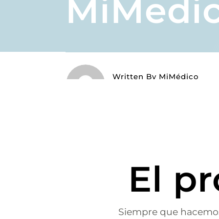
MiMedi
Written By
MiMédico
On 05/15/2024
El p
Siempre que hacemos u