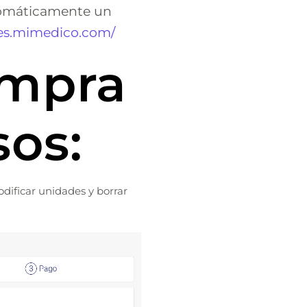
utomáticamente un
tes.mimedico.com/
ompra
sos:
ificar unidades y borrar