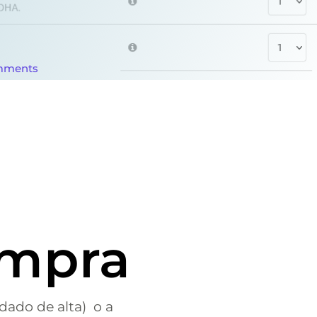
mments
ompra
dado de alta) o a