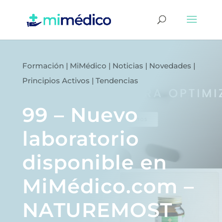
Formación
|
MiMédico
|
Noticias
|
Novedades
|
Principios Activos
|
Tendencias
99 – Nuevo
laboratorio
disponible en
MiMédico.com –
NATUREMOST