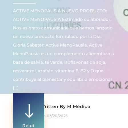
ACTIVE MENOPAUSIA NUEVO PRODUCTO:
ACTIVE MENOPAUSIA Estimado colaborador,
Nos es grato comunicarle que hemos lanzado
un nuevo producto formulado por la Dra.
Gloria Sabater: Active MenoPausia. Active
MenoPausia es un complemento alimenticio a
base de salvia, té verde, isoflavonas de soja,
resveratrol, azafrán, vitamina E, B2 y D que
contribuye al bienestar y equilibrio emocional
[…]
"
Written By
MiMédico
On 03/20/2025
Read