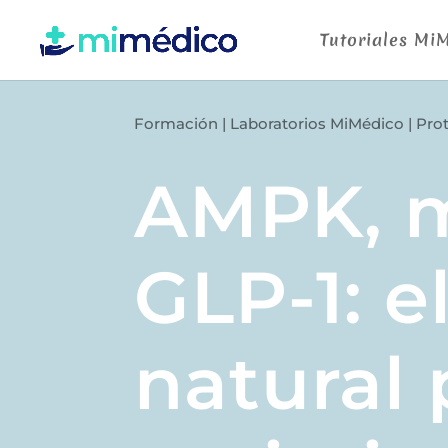
Tutoriales Mi
Formación
|
Laboratorios MiMédico
|
Pro
AMPK, m
GLP-1: e
natural 