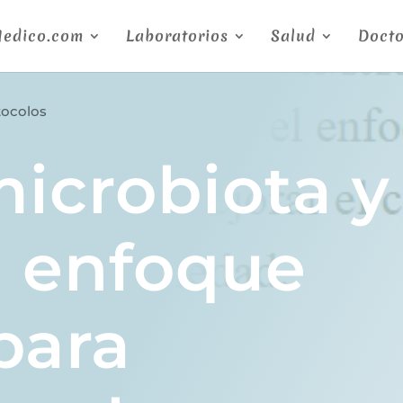
Medico.com
Laboratorios
Salud
Docto
tocolos
icrobiota y
l enfoque
para