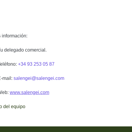
 información:
legado comercial.
éfono:
+34 93 253 05 87
ail:
salengei@salengei.com
b:
www.salengei.com
o del equipo