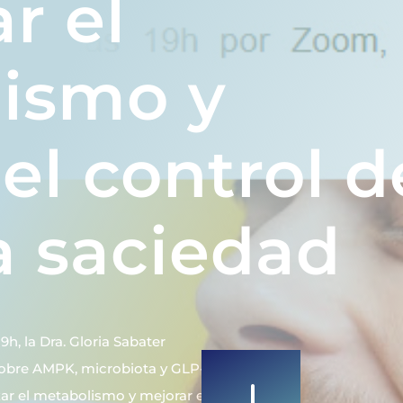
r el
ismo y
el control d
a saciedad
9h, la Dra. Gloria Sabater
obre AMPK, microbiota y GLP-1: el
ar el metabolismo y mejorar el