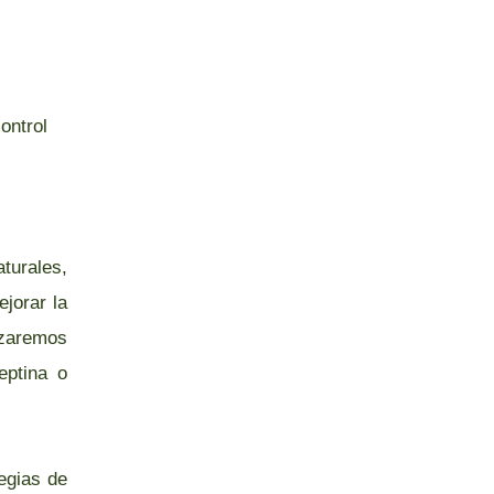
ontrol
turales,
jorar la
lizaremos
eptina o
tegias de