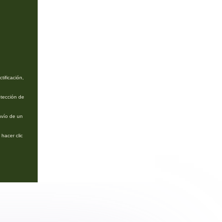
tificación,
otección de
nvío de un
hacer clic