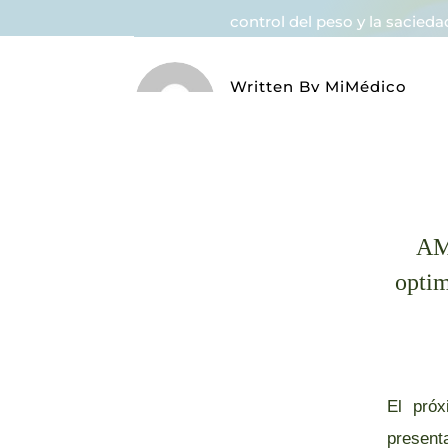
control del peso y la saciedad.‌ ­‌ ­‌
Written By
MiMédico
On 03/03/2026
AMP
optim
El pró
present