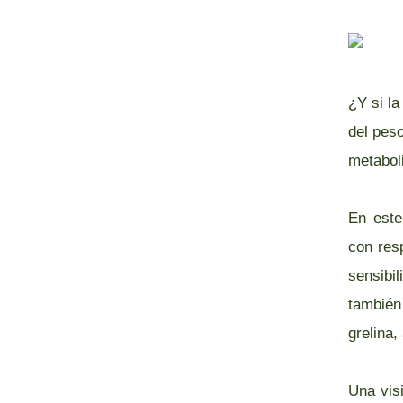
¿Y si la
del peso
metaboli
En este
con res
sensibil
también
grelina,
Una visi