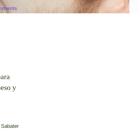
mments
para
peso y
Sabater