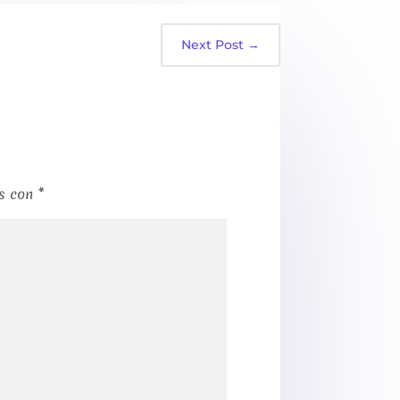
Next Post
→
os con
*