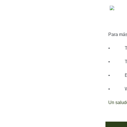
Para más
• Tu de
• Tel
• E-m
• We
Un salud