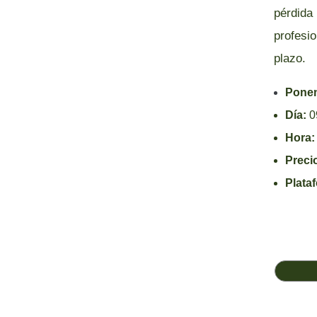
pérdida
profesi
plazo.
Pone
Día:
0
Hora:
Preci
Plata