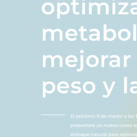
optimiza
metabol
mejorar 
peso y l
El próximo 9 de marzo a las 1
presentará un nuevo curso s
enfoque natural para optimiz