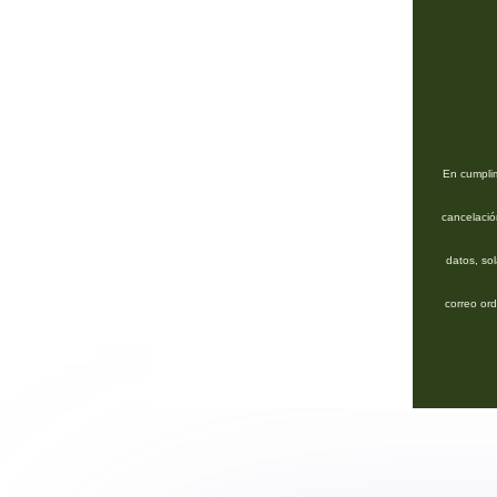
En cumplim
cancelació
datos, so
correo or