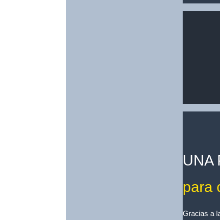
UNA 
para 
Gracias a l