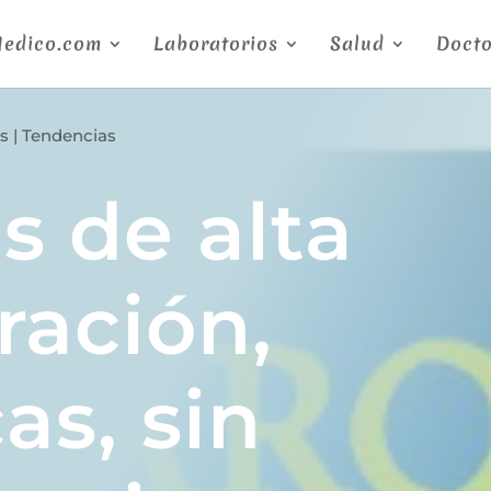
Medico.com
Laboratorios
Salud
Docto
os
|
Tendencias
s de alta
ración,
as, sin