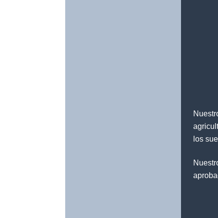
Nuestro
agricul
los sue
Nuestro
aproba