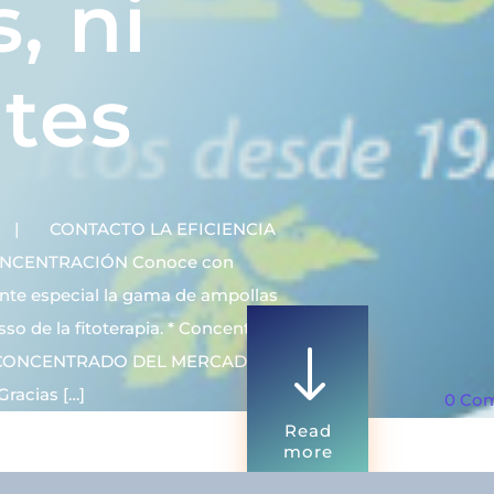
, ni
ntes
 CONTACTO LA EFICIENCIA
ONCENTRACIÓN Conoce con
nte especial la gama de ampollas
esso de la fitoterapia. * Concentrado
"
MÁS CONCENTRADO DEL MERCADO
racias […]
0 Co
Read
more