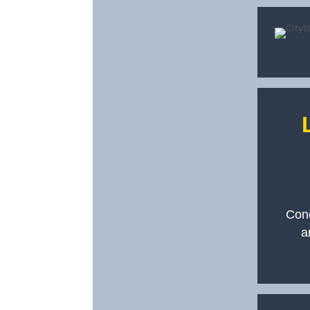
On 03/10/2022
Cono
a