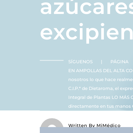
azúcares
excipie
SÍGUENOS | PÁGINA |
EN AMPOLLAS DEL ALTA C
nosotros lo que hace realme
C.I.P.* de Dietaroma, el expr
Integral de Plantas LO 
directamente en tus manos G
Written By
MiMédico