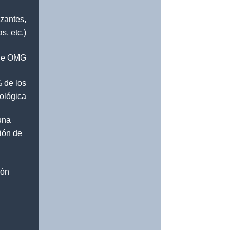
izantes,
s, etc.)
 de OMG
 de los
cológica
una
ción de
ión