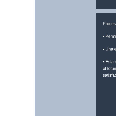
Proces
• Permi
• Una e
• Esta
el totu
satisfa