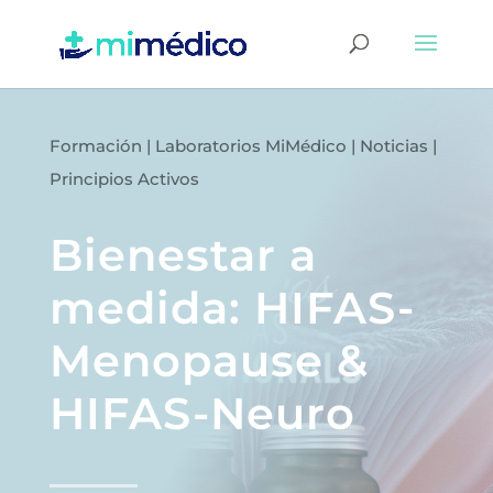
Formación
|
Laboratorios MiMédico
|
Noticias
|
Principios Activos
Bienestar a
medida: HIFAS-
Menopause &
HIFAS-Neuro