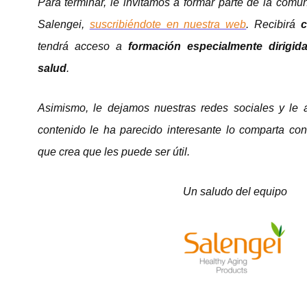
Para terminar, le invitamos a formar parte de la comu
Salengei,
suscribiéndote en nuestra web
. Recibirá
c
tendrá acceso a
formación especialmente dirigid
salud
.
Asimismo, le dejamos nuestras redes sociales y le
contenido le ha parecido interesante lo comparta co
que crea que les puede ser útil.
Un saludo del equipo