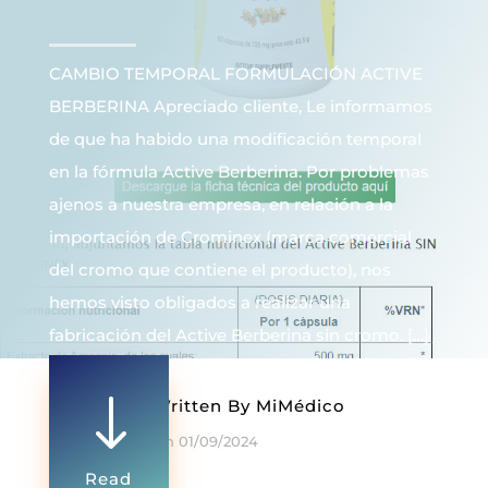
CAMBIO TEMPORAL FORMULACIÓN ACTIVE
BERBERINA Apreciado cliente, Le informamos
de que ha habido una modificación temporal
en la fórmula Active Berberina. Por problemas
ajenos a nuestra empresa, en relación a la
importación de Crominex (marca comercial
del cromo que contiene el producto), nos
hemos visto obligados a realizar una
fabricación del Active Berberina sin cromo. […]
"
Written By
MiMédico
On 01/09/2024
Read