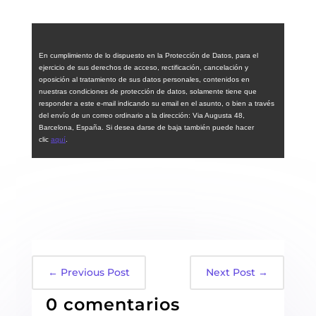
En cumplimiento de lo dispuesto en la Protección de Datos, para el
ejercicio de sus derechos de acceso, rectificación, cancelación y
oposición al tratamiento de sus datos personales, contenidos en
nuestras condiciones de protección de datos, solamente tiene que
responder a este e-mail indicando su email en el asunto, o bien a través
del envío de un correo ordinario a la dirección: Via Augusta 48,
Barcelona, España. Si desea darse de baja también puede hacer
clic
aquí
.
←
Previous Post
Next Post
→
0 comentarios