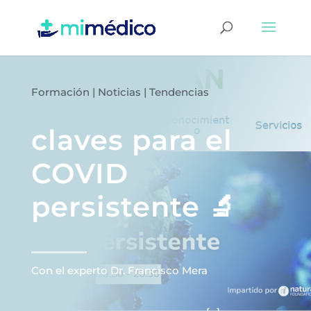
Formación
|
Noticias
|
Tendencias
claves para el
COVID
persistente 🔬
Con el experto Dr. Francisco Mera ͏ ͏ ͏ ͏ ͏ ͏ ͏
͏ ͏ ͏ ͏ ͏ ͏ ͏ ͏ ͏ ͏ ͏ ͏ ͏ ͏ ͏ ͏ ͏ ͏ ͏ ͏ ͏ ͏ ͏ ͏ ͏