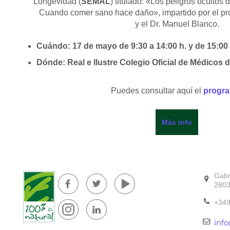
Longevidad (
SEMAL
) titulado: «Los peligros ocultos 
Cuando comer sano hace daño», impartido por el pr
y el Dr. Manuel Blanco.
Cuándo: 17 de mayo de 9:30 a 14:00 h. y de 15:00 
Dónde: Real e Ilustre Colegio Oficial de Médicos d
Puedes consultar aquí el
progr
Más info
Gabr
2803
+34
inf