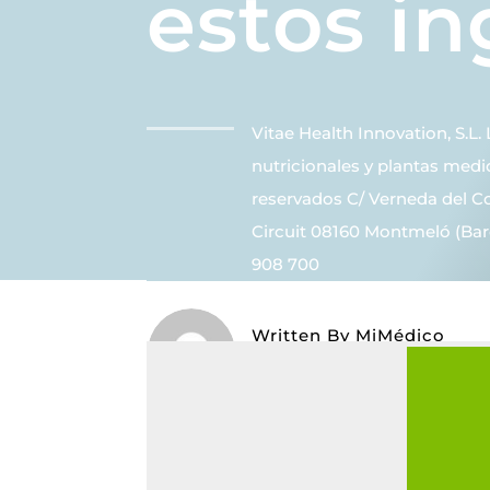
estos in
Vitae Health Innovation, S.
nutricionales y plantas medi
reservados C/ Verneda del Con
Circuit 08160 Montmeló (Barc
908 700
Written By
MiMédico
On 04/11/2025