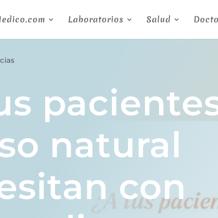
Medico.com
Laboratorios
Salud
Docto
cias
us paciente
so natural
esitan con