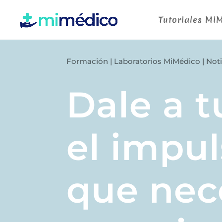
Tutoriales Mi
Formación
|
Laboratorios MiMédico
|
Noti
Dale a t
el impul
que nec