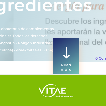
gredientes
L. Laboratorio de complementos
cinales Todos los derechos
gost, 5 · Polígon Industrial del
"
elona) · vitae@vitae.es · (+34) 935
0 Co
Read
more