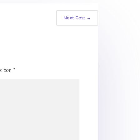
Next Post
→
os con
*