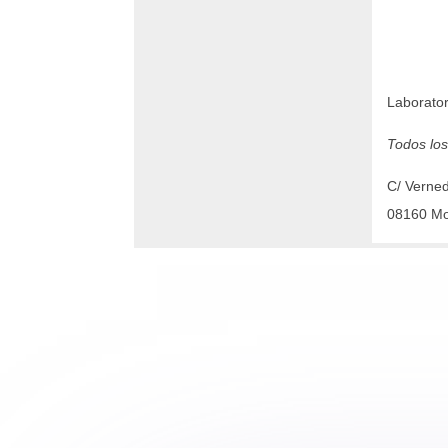
Laborator
Todos lo
C/ Verned
08160 Mo