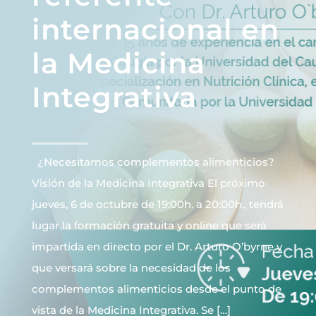
internacional en
la Medicina
Integrativa
¿Necesitamos complementos alimenticios?
Visión de la Medicina Integrativa El próximo
jueves, 6 de octubre de 19:00h. a 20:00h., tendrá
lugar la formación gratuita y online que será
impartida en directo por el Dr. Arturo O’byrne y
que versará sobre la necesidad de los
complementos alimenticios desde el punto de
vista de la Medicina Integrativa. Se […]