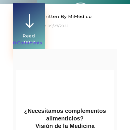
"
Written By
MiMédico
On 09/27/2022
Read
more
0 Comments
¿Necesitamos complementos
alimenticios?
Visión de la Medicina