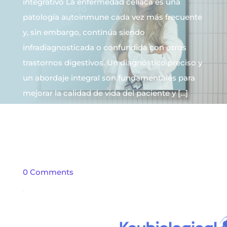
integrativo La enfermedad celíaca es una
patología autoinmune cada vez más frecuente
y, sin embargo, continúa siendo
infradiagnosticada o confundida con otros
trastornos digestivos. Un diagnóstico preciso y
un abordaje integral son fundamentales para
mejorar la calidad de vida del paciente y […]
"
Written By
MiMédico
On 02/16/2026
Read
more
0 Comments