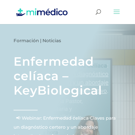
Formación
|
Noticias
Enfermedad
celíaca –
KeyBiological
📢 Webinar: Enfermedad celíaca Claves para
un diagnóstico certero y un abordaje