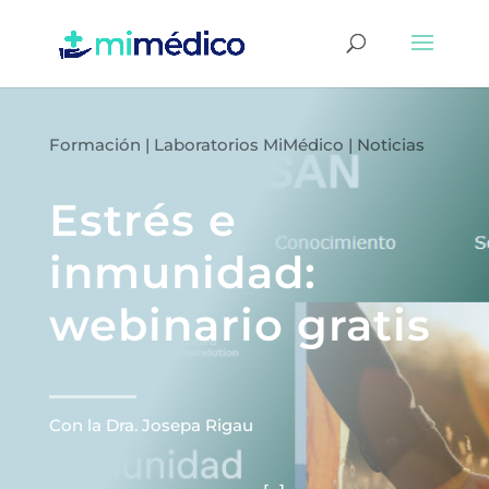
Formación
|
Laboratorios MiMédico
|
Noticias
Estrés e
inmunidad:
webinario gratis
Con la Dra. Josepa Rigau ͏ ͏ ͏ ͏ ͏ ͏ ͏ ͏ ͏ ͏ ͏ ͏
͏ ͏ ͏ ͏ ͏ ͏ ͏ ͏ ͏ ͏ ͏ ͏ ͏ ͏ ͏ ͏ ͏ ͏ ͏ ͏ ͏ ͏ ͏ ͏ ͏