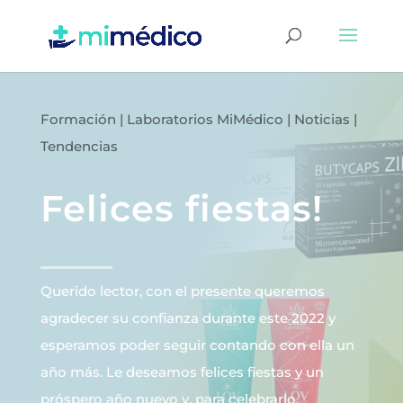
Formación
|
Laboratorios MiMédico
|
Noticias
|
Tendencias
Felices fiestas!
Querido lector, con el presente queremos
agradecer su confianza durante este 2022 y
esperamos poder seguir contando con ella un
año más. Le deseamos felices fiestas y un
próspero año nuevo y, para celebrarlo,