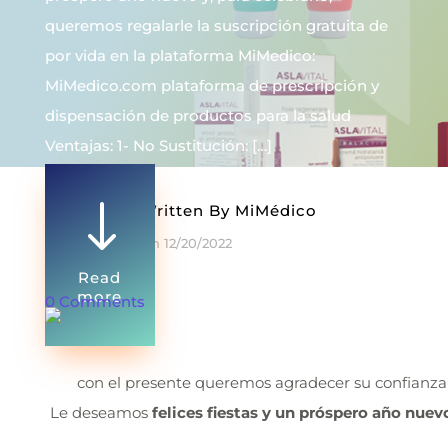
queremos regalarle la suscripción gratuita de
por vida en la plataforma MiMedico:
MiMedico.com plataforma de prescripción y
dispensación de productos para la salud
Ventajas: 1- No Sustitución: […]
"
Written By
MiMédico
On 12/20/2022
Read
more
0 Comments
con el presente queremos agradecer su confianza
Le deseamos
felices fiestas y un próspero año nuev