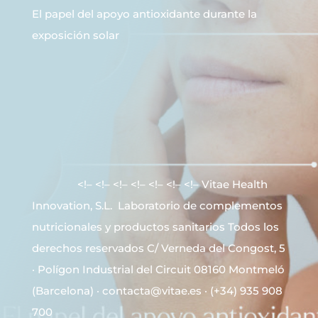
El papel del apoyo antioxidante durante la
exposición solar‌ ‌ ‌ ‌ ‌ ‌ ‌ ‌ ‌ ‌ ‌ ‌ ‌ ‌ ‌ ‌ ‌ ‌ ‌ ‌ ‌ ‌ ‌ ‌ ‌ ‌ ‌ ‌ ‌
‌ ‌ ‌ ‌ ‌ ‌ ‌ ‌ ‌ ‌ ‌ ‌ ‌ ‌ ‌ ‌ ‌ ‌ ‌ ‌ ‌ ‌ ‌ ‌ ‌ ‌ ‌ ‌ ‌ ‌ ‌ ‌ ‌ ‌ ‌ ‌ ‌ ‌ ‌ ‌ ‌ ‌ ‌ ‌
‌ ‌ ‌ ‌ ‌ ‌ ‌ ‌ ‌ ‌ ‌ ‌ ‌ ‌ ‌ ‌ ‌ ‌ ‌ ‌ ‌ ‌ ‌ ‌ ‌ ‌ ‌ ‌ ‌ ‌ ‌ ‌ ‌ ‌ ‌ ‌ ‌ ‌ ‌ ‌ ‌ ‌ ‌ ‌
‌ ‌ ‌ ‌ ‌ ‌ ‌ ‌ ‌ ‌ ‌ ‌ ‌ ‌ ‌ ‌ ‌ ‌ ‌ ‌ ‌ ‌ ‌ ‌ ‌ ‌ ‌ ‌ ‌ ‌ ‌ ‌ ‌ ‌ ‌ ‌ ‌ ‌ ‌ ‌ ‌ ‌ ‌ ‌
‌ ‌ ‌ ‌ ‌ ‌ ‌ ‌ ‌ ‌ ‌ ‌ ‌ ‌ ‌ ‌ ‌ ‌ ‌ ‌ ‌ ‌ ‌ ‌ ‌ ‌ ‌ ‌ ‌ ‌ ‌ ‌ ‌ ‌ ‌ ‌ ‌ ‌ ‌ ‌ ‌ ‌ ‌ ‌
‌ ‌ ‌ ‌ ‌ ‌ ‌ ‌ ‌ ‌ ‌ ‌ ‌ ‌ ‌ ‌ ‌ ‌ ‌ ‌ ‌ ‌ ‌ ‌ ‌ ‌ ‌ ‌ ‌ ‌ ‌ ‌ ‌ ‌ ‌ ‌ ‌ ‌ ‌ ‌ ‌ ‌ ‌ ‌
‌ ‌ ‌ ‌ ‌ ‌ ‌ ‌ ‌ ‌ ‌ ‌ ‌ ‌ ‌ ‌ ‌ ‌ ‌ ‌ ‌ ‌ ‌ ‌ ‌ ‌ ‌ ‌ ‌ ‌ ‌ ‌ ‌ ‌ ‌ ‌ ‌ ‌ ‌ ‌ ‌ ‌ ‌ ‌
‌ ‌ ‌ ‌ ‌ ‌ ‌ <!– <!– <!– <!– <!– <!– <!– Vitae Health
Innovation, S.L. Laboratorio de complementos
nutricionales y productos sanitarios Todos los
derechos reservados C/ Verneda del Congost, 5
· Polígon Industrial del Circuit 08160 Montmeló
(Barcelona) · contacta@vitae.es · (+34) 935 908
700