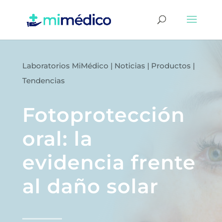
Laboratorios MiMédico
|
Noticias
|
Productos
|
Tendencias
Fotoprotección
oral: la
evidencia frente
al daño solar