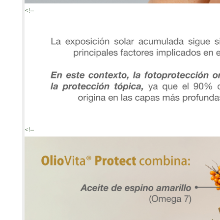
<!–
<!–