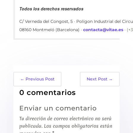
Todos los derechos reservados
C/ Verneda del Congost, 5 · Polígon Industrial del Circu
08160 Montmeló (Barcelona) ·
contacta@vitae.es
· (+
←
Previous Post
Next Post
→
0 comentarios
Enviar un comentario
Tu dirección de correo electrónico no será
publicada.
Los campos obligatorios están