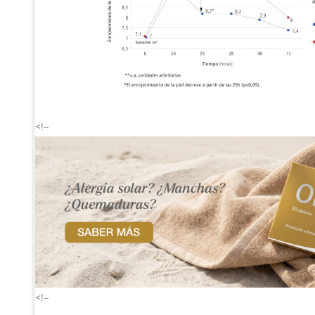
<!–
<!–