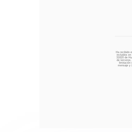
Ha recibido 
incluidos en
31620 de Hua
de terceros,
limitación 
mensaje y a