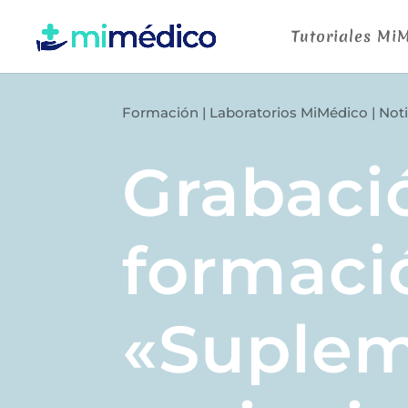
Tutoriales Mi
Formación
|
Laboratorios MiMédico
|
Noti
Grabaci
formaci
«Suplem