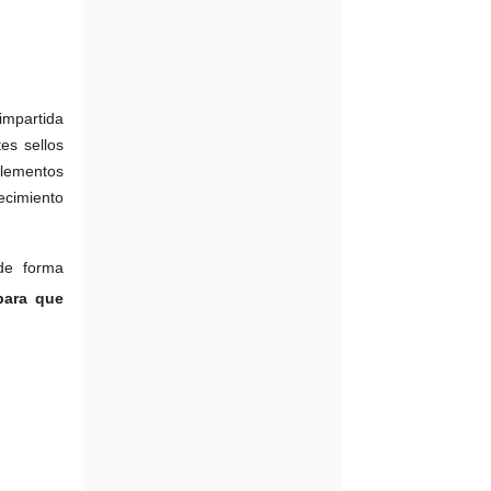
 impartida
es sellos
plementos
ecimiento
de forma
para que