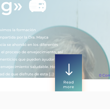
g» 📻
tuvimos la formación
mpartida por la Dra. Mayca
cia se ahondó en los diferentes
n el proceso de envejecimiento, así
enticios que pueden ayudar a su
"
n envejecimiento saludable. Hoy
d de que disfrute de esta […]
0 Co
Read
more