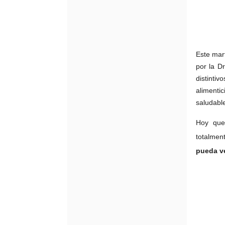
Este mar
por la D
distinti
alimenti
saludabl
Hoy que
totalmen
pueda v