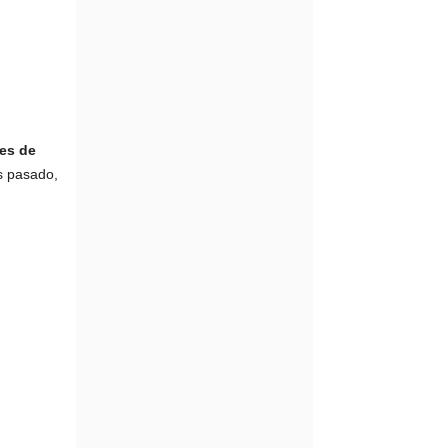
es de
es pasado,