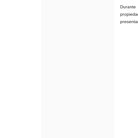
Durante 
propieda
presenta