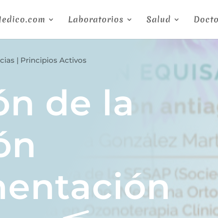
Medico.com
Laboratorios
Salud
Docto
cias
|
Principios Activos
ón de la
ón
entación