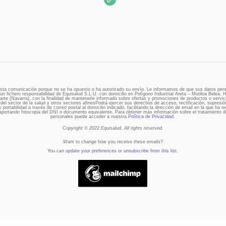
esta comunicación porque no se ha opuesto o ha autorizado su envío. Le informamos de que sus datos per
 un fichero responsabilidad de Equisalud S.L.U. con domicilio en Polígono Industrial Areta – Mutiloa Bidea,
rte (Navarra), con la finalidad de mantenerle informado sobre ofertas y promociones de productos o servic
 del sector de la salud y otros sectores afinesPodrá ejercer sus derechos de acceso, rectificación, supresió
y portabilidad a través de correo postal al domicilio indicado, facilitando la dirección de email en la que ha r
portando fotocopia del DNI o documento equivalente. Para obtener más información sobre el tratamiento 
personales puede acceder a nuestra
Política de Privacidad
.
Copyright © 2022 Equisalud, All rights reserved.
Want to change how you receive these emails?
You can
update your preferences
or
unsubscribe from this list
.