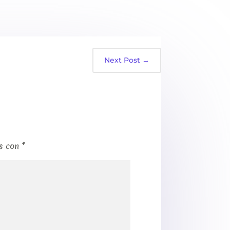
Next Post
→
os con
*