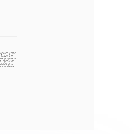
sonales están
 H Nave 2 A –
ios propios o
n, oposición,
ecibido este
de sus datos