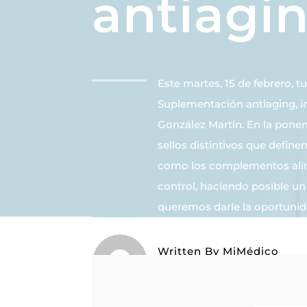
antiagin
Este martes, 15 de febrero, 
Suplementación antiaging, i
González Martín. En la ponen
sellos distintivos que define
como los complementos alim
control, haciendo posible u
queremos darle la oportunida
Written By
MiMédico
On 02/18/2022