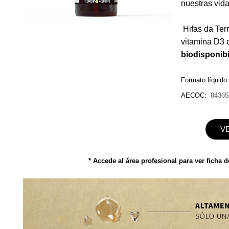
nuestras vid
Hifas da Ter
vitamina D3
biodisponibi
Formato líquido
AECOC:
84365
V
* Accede al área profesional para ver ficha 