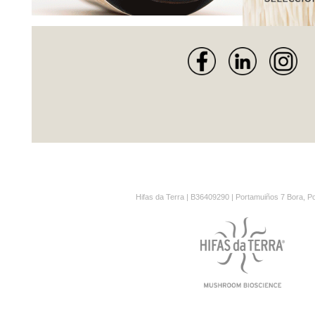
Hifas da Terra | B36409290 | Portamuiños 7 Bora, P