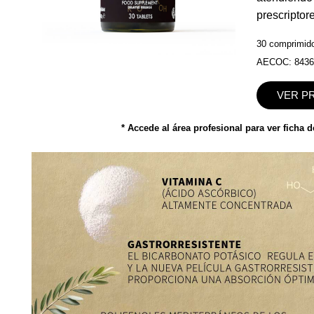
prescriptor
30 comprimido
AECOC:
843
VER P
* Accede al área profesional para ver ficha 