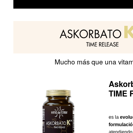
Mucho más que una vitam
Askor
TIME 
es la
evolu
formulaci
atendiendo 