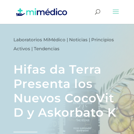
Laboratorios MiMédico
|
Noticias
|
Principios
Activos
|
Tendencias
Hifas da Terra
Presenta los
Nuevos CocoVit
D y Askorbato K