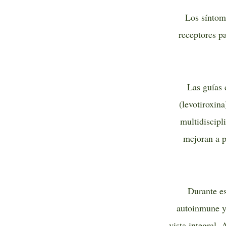
Los síntom
receptores pa
Las guías 
(levotiroxin
multidiscipl
mejoran a p
Durante es
autoinmune y
vista integral.