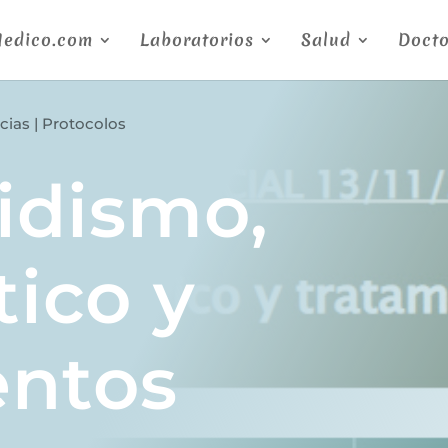
Medico.com
Laboratorios
Salud
Docto
cias
|
Protocolos
idismo,
tico y
entos