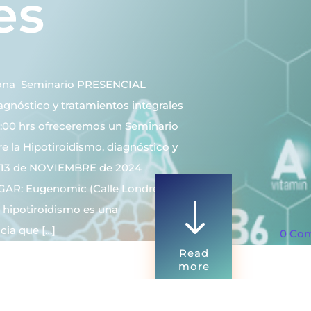
es
elona Seminario PRESENCIAL
iagnóstico y tratamientos integrales
19:00 hrs ofreceremos un Seminario
e la Hipotiroidismo, diagnóstico y
A: 13 de NOVIEMBRE de 2024
GAR: Eugenomic (Calle Londres 6,
"
 hipotiroidismo es una
ia que […]
0 Co
Read
more