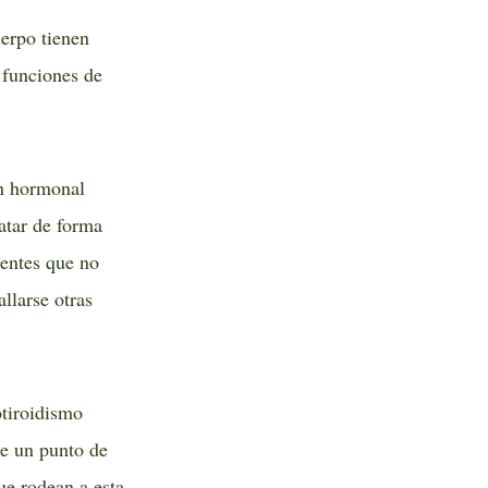
erpo tienen
s funciones de
ón hormonal
atar de forma
ientes que no
llarse otras
otiroidismo
e un punto de
ue rodean a esta