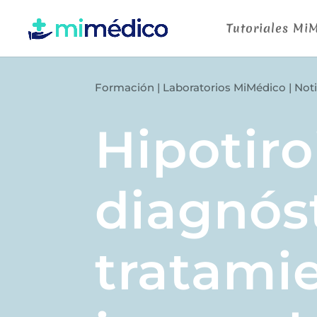
Tutoriales Mi
Formación
|
Laboratorios MiMédico
|
Noti
Hipotiro
diagnós
tratami