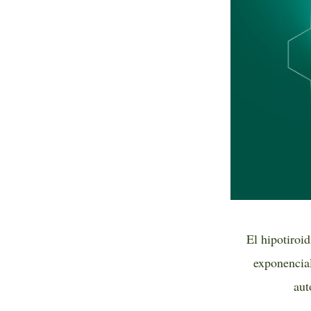
El hipotiroi
exponencial
aut