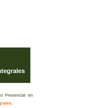
ntegrales
o Presencial en
grales
.