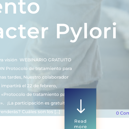
ento
cter Pylori
tra visión WEBINARIO GRATUITO
Protocolo de tratamiento para
nas tardes, Nuestro colaborador
impartirá el 22 de febrero,
l «Protocolo de tratamiento para
"
)». ¡La participación es gratuita!
renderás? Cuáles son los […]
0 Co
Read
more