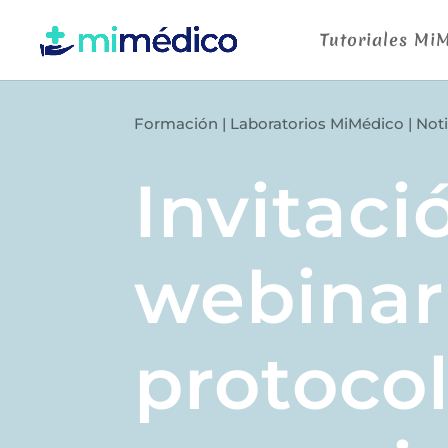
Tutoriales Mi
Formación
|
Laboratorios MiMédico
|
Noti
Invitaci
webinar
protoco