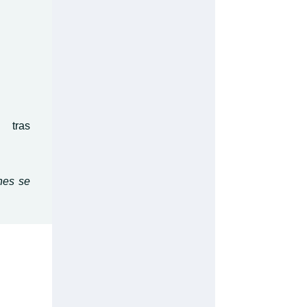
 tras
nes se