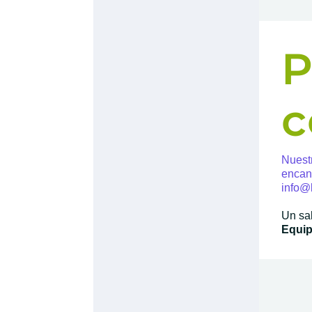
c
Nues
enca
info@
Un sa
Equi