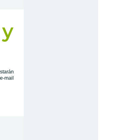
y
starán
-mail