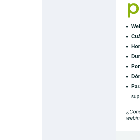
p
Web
Cu
Hor
Dur
Pon
Dó
Par
sup
¿Cono
webina