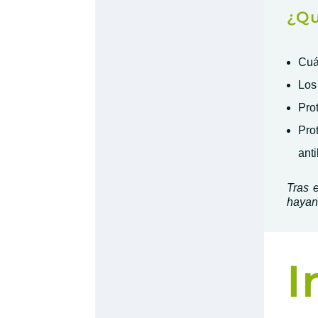
¿Qu
Cuá
Los
Pro
Pr
ant
Tras 
hayan 
I