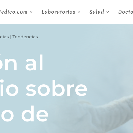
Medico.com
Laboratorios
Salud
Docto
cias
|
Tendencias
ón al
io sobre
lo de