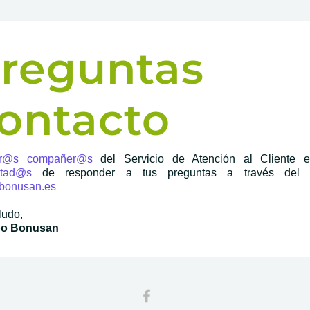
Preguntas 
ontacto
tr@s
compañer@s
del Servicio de Atención al Cliente e
ntad@s
de responder a tus preguntas a través del e
bonusan.es
ludo,
po Bonusan