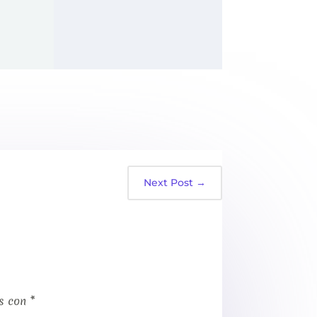
Next Post
→
os con
*