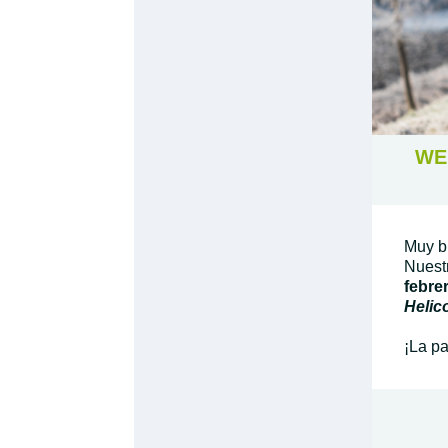
WEB
Muy b
Nuest
febre
Helic
¡La pa