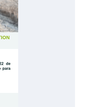
TION
22 de
o para