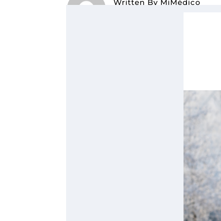
Written By
MiMédico
On 01/15/2024