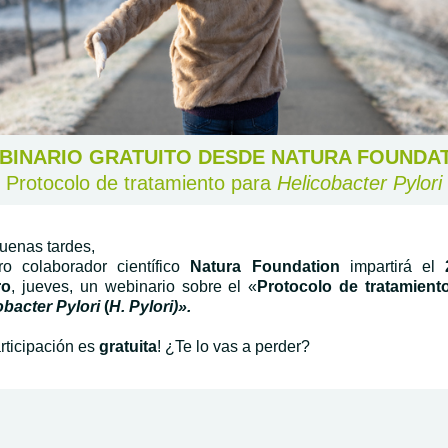
INARIO GRATUITO DESDE
NATURA FOUNDA
Protocolo de tratamiento para
Helicobacter Pylori
uenas tardes,
ro colaborador científico
Natura Foundation
impartirá el
ro
, jueves,
un webinario sobre el «
Protocolo de tratamient
obacter Pylori
(
H. Pylori)».
rticipación es
gratuita
! ¿Te lo vas a perder?