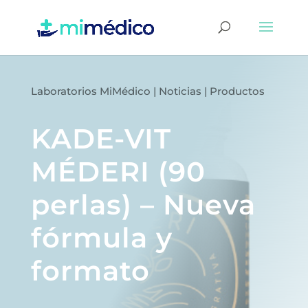
Laboratorios MiMédico
|
Noticias
|
Productos
KADE-VIT
MÉDERI (90
perlas) – Nueva
fórmula y
formato