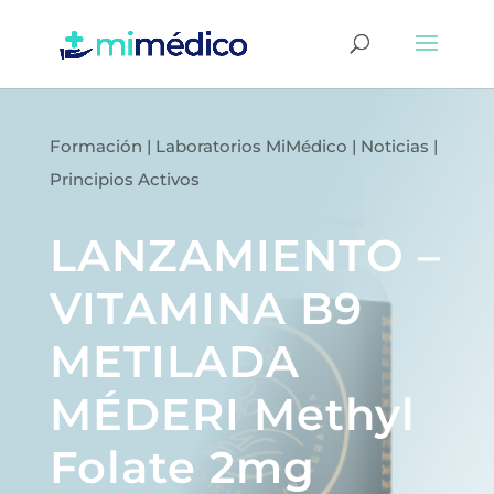
Formación
|
Laboratorios MiMédico
|
Noticias
|
Principios Activos
LANZAMIENTO –
VITAMINA B9
METILADA
MÉDERI Methyl
Folate 2mg