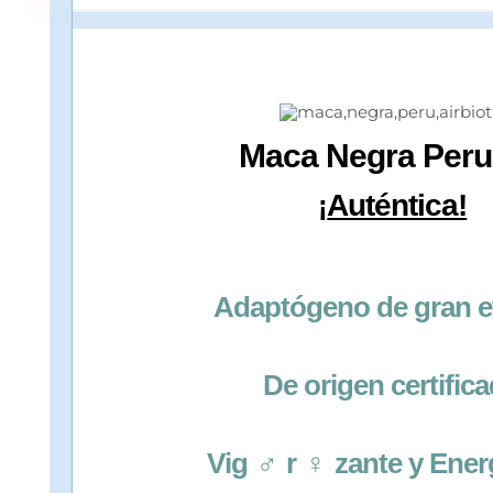
Maca Negra Per
Auténtica!
¡
Adaptógeno de gran ef
De origen certific
Vig
♂
r
♀
zante y Ener