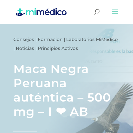
Consejos
|
Formación
|
Laboratorios MiMédico
|
Noticias
|
Principios Activos
Maca Negra
Peruana
auténtica – 500
mg – I ❤ AB