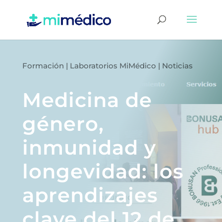
Formación
|
Laboratorios MiMédico
|
Noticias
Medicina de
género,
inmunidad y
longevidad: los
aprendizajes
clave del 12 de