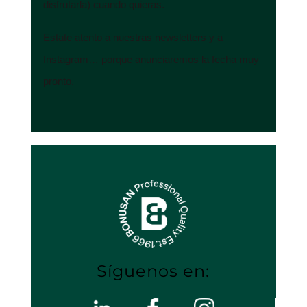
disfrutarla) cuando quieras.
Estate atento a nuestras newsletters y a
Instagram… porque anunciaremos la fecha muy
pronto.
Síguenos en: