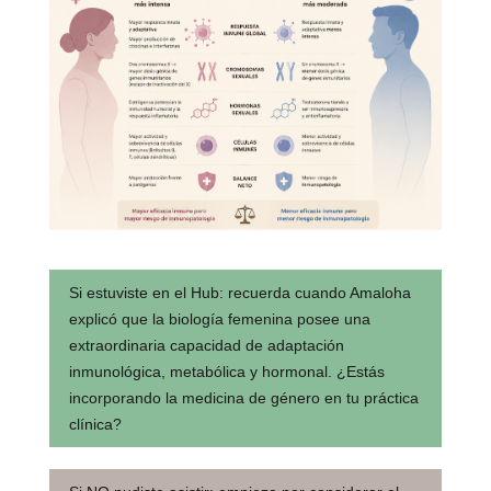
Si estuviste en el Hub:
recuerda cuando Amaloha
explicó que la biología femenina posee una
extraordinaria capacidad de adaptación
inmunológica, metabólica y hormonal. ¿Estás
incorporando la medicina de género en tu práctica
clínica?