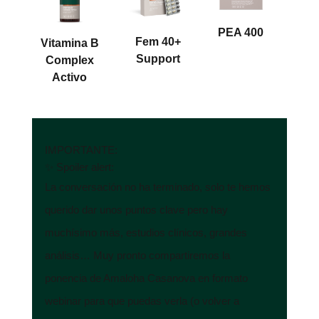
PEA 400
Fem 40+
Vitamina B
Support
Complex
Activo
IMPORTANTE:
✨ Spoiler alert:
La conversación no ha terminado, solo te hemos
querido dar unos puntos clave pero hay
muchísimo más, estudios clínicos, grandes
análisis… Muy pronto compartiremos la
ponencia de Amaloha Casanova en formato
webinar para que puedas verla (o volver a