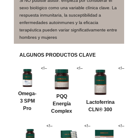
Si NO pudiste asistir:
empieza por considerar el
sexo biológico como una variable clínica clave. La
respuesta inmunitaria, la susceptibilidad a
enfermedades autoinmunes y la eficacia
terapéutica pueden variar significativamente entre
hombres y mujeres
ALGUNOS PRODUCTOS CLAVE
<!–
<!–
<!–
Omega-
PQQ
3 SPM
Lactoferrina
Energía
Pro
CLN® 300
Complex
<!–
<!–
<!–