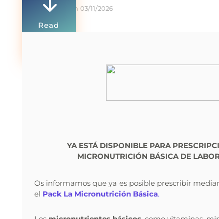
"
On 03/11/2026
Read
more
0 Comments
YA ESTÁ DISPONIBLE PARA PRESCRIPC
MICRONUTRICIÓN BÁSICA DE LABO
Os informamos que ya es posible prescribir median
el
Pack La Micronutrición Básica
.
Los
micronutrientes básicos
, como vitaminas, mi