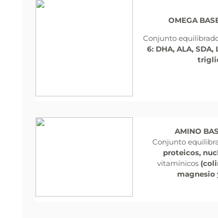
OMEGA BASE
Conjunto equilibrad
6: DHA, ALA, SDA, 
trigl
AMINO BA
Conjunto equilibr
proteicos, nuc
vitamínicos
(col
magnesio y