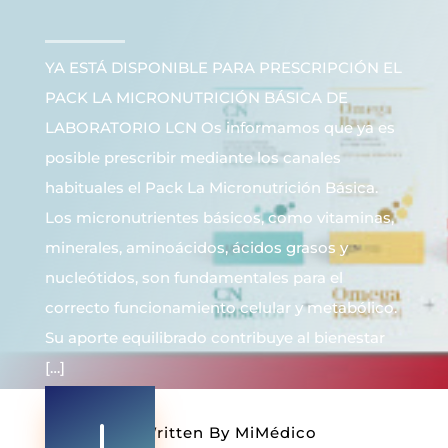
YA ESTÁ DISPONIBLE PARA PRESCRIPCIÓN EL
PACK LA MICRONUTRICIÓN BÁSICA DE
LABORATORIO LCN Os informamos que ya es
posible prescribir mediante los canales
habituales el Pack La Micronutrición Básica.
Los micronutrientes básicos, como vitaminas,
minerales, aminoácidos, ácidos grasos y
nucleótidos, son fundamentales para el
correcto funcionamiento celular y metabólico.
Su aporte equilibrado contribuye al bienestar
[…]
Written By
MiMédico