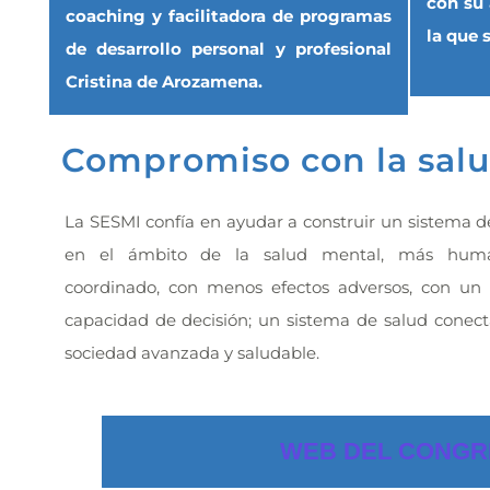
con su 
coaching y facilitadora de programas
la que 
de desarrollo personal y profesional
Cristina de Arozamena.
Compromiso con la sal
La SESMI confía en ayudar a construir un sistema d
en el ámbito de la salud mental, más humano
coordinado, con menos efectos adversos, con un
capacidad de decisión; un sistema de salud conec
sociedad avanzada y saludable.
WEB DEL CONG