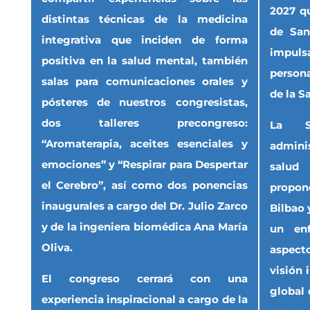
2027 qu
distintas técnicas de la medicina
de San
integrativa que inciden de forma
impu
positiva en la salud mental, también
person
salas para comunicaciones orales y
de la S
pósteres de nuestros congresistas,
dos talleres precongreso:
La S
“Aromaterapia, aceites esenciales y
admini
emociones” y “Respirar para Despertar
salud
el Cerebro”, así como dos ponencias
propone
inaugurales a cargo del Dr. Julio Zarco
Bilbao 
y de la ingeniera biomédica Ana María
un en
Oliva.
aspect
visión 
El congreso cerrará con una
global 
experiencia inspiracional a cargo de la