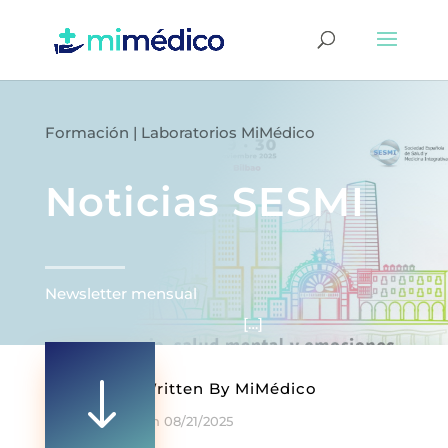
Formación
|
Laboratorios MiMédico
Noticias SESMI
Newsletter mensual ͏ ‌ ͏ ‌ ͏ ‌ ͏ ‌ ͏ ‌ ͏ ‌ ͏ ‌
͏ ‌ ͏ ‌ ͏ ‌ ͏ ‌ ͏ ‌ ͏ ‌ ͏ […]
"
Written By
MiMédico
On 08/21/2025