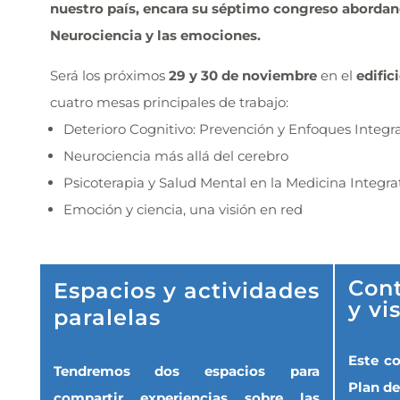
nuestro país, encara su séptimo congreso abordand
Neurociencia y las emociones.
Será los próximos
29 y 30 de noviembre
en el
edific
cuatro mesas principales de trabajo:
Deterioro Cognitivo: Prevención y Enfoques Integra
Neurociencia más allá del cerebro
Psicoterapia y Salud Mental en la Medicina Integra
Emoción y ciencia, una visión en red
Cont
Espacios y actividades
y vi
paralelas
Este c
Tendremos dos espacios para
Plan de
compartir experiencias sobre las