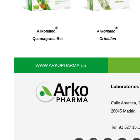
®
®
Arkofluido
Arkofluido
Quemagrasa Bio
Ortosifón
WWW.ARKOPHARMA.ES
Laboratorio
Calle Amaltea, 9
28045 Madrid
Tel: 91 527 15 