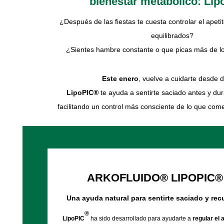
bienestar metabólico: Li
¿Después de las fiestas te cuesta controlar el apeti
equilibrados?
¿Sientes hambre constante o que picas más de lo
Este enero
, vuelve a cuidarte desde d
LipoPIC®
te ayuda a sentirte saciado antes y du
facilitando un control más consciente de lo que come
ARKOFLUIDO® LIPOPIC®
Una ayuda natural para sentirte saciado y recu
®
LipoPIC
ha sido desarrollado para ayudarte a
regular el 