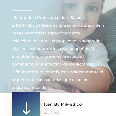
Estimado/a Profesional de la Salud
ERGYPHILUS® Bebé es una sinergia única de 4
cepas probióticas específicamente
seleccionadas por sus propiedades adaptadas
a las necesidades de los más pequeños (1):
Bifidobacterium breve, es la especie
dominante en el intestino de los lactantes.
Bifidobacterium infantis, es verdaderamente el
arquetipo de las bacterias que usan los
oligosacáridos de […]
"
Written By
MiMédico
On 10/17/2022