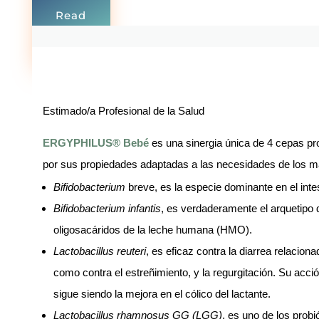
Read
more
0 Comments
Estimado/a Profesional de la Salud
ERGYPHILUS® Bebé
es una sinergia única de 4 cepas pr
por sus propiedades adaptadas a las necesidades de los
Bifidobacterium
breve, es la especie dominante en el intes
Bifidobacterium infantis
, es verdaderamente el arquetipo 
oligosacáridos de la leche humana (HMO).
Lactobacillus reuteri
, es eficaz contra la diarrea relacion
como contra el estreñimiento, y la regurgitación. Su acc
sigue siendo la mejora en el cólico del lactante.
Lactobacillus rhamnosus GG (LGG)
, es uno de los prob