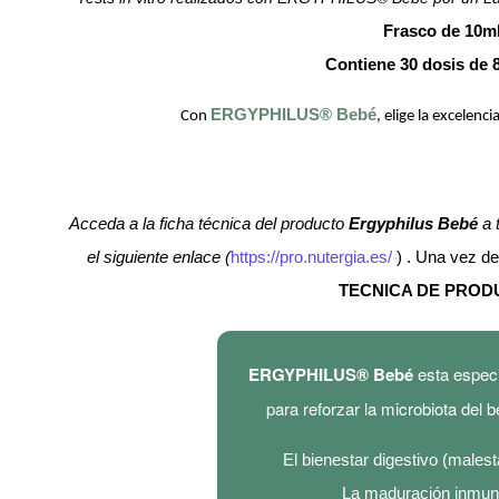
Frasco de 10m
Contiene 30 dosis de 
ERGYPHILUS® Bebé
Con
, elige la excelen
Acceda a la ficha técnica del producto
Ergyphilus Bebé
a 
el siguiente enlace (
https://pro.nutergia.es/
) . Una vez 
TECNICA DE PROD
ERGYPHILUS® Bebé
esta espec
para reforzar la microbiota del 
El bienestar digestivo (malest
La maduración inmuni