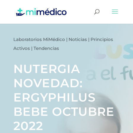
Laboratorios MiMédico
|
Noticias
|
Principios
Activos
|
Tendencias
NUTERGIA
NOVEDAD:
ERGYPHILUS
BEBE OCTUBRE
2022