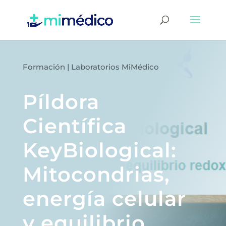
Formación
|
Laboratorios MiMédico
Píldora
Científica
KeyBiological:
Mitocondrias,
energía celular
y equilibrio