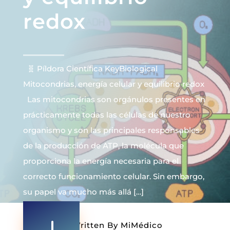
redox
🧬 Píldora Científica KeyBiological
Mitocondrias, energía celular y equilibrio redox
Las mitocondrias son orgánulos presentes en
prácticamente todas las células de nuestro
organismo y son las principales responsables
de la producción de ATP, la molécula que
proporciona la energía necesaria para el
correcto funcionamiento celular. Sin embargo,
su papel va mucho más allá […]
Written By
MiMédico