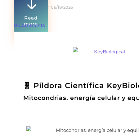
"
On 06/18/2026
Read
more
0 Comments
🧬 Píldora Científica KeyBiol
Mitocondrias, energía celular y equ