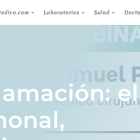
Medico.com
Laboratorios
Salud
Docto
lamación: el
monal,