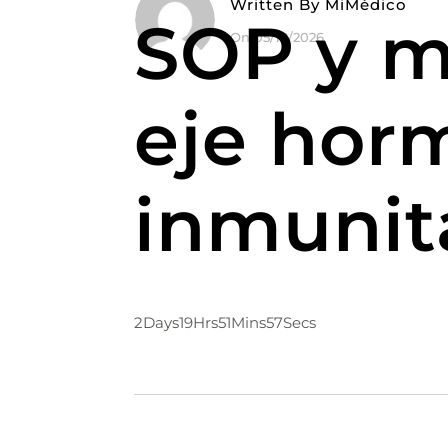
Written By
MiMédico
SOP y m
On 05/18/2026
eje hor
inmunit
2
Days
19
Hrs
51
Mins
57
Secs