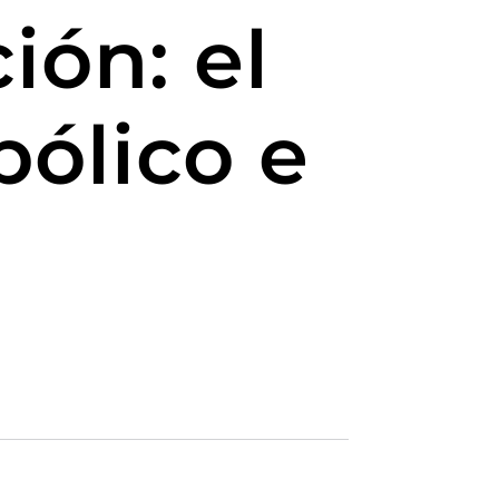
ión: el
ólico e