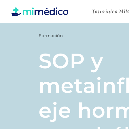
Tutoriales Mi
Formación
SOP y
metainf
eje hor