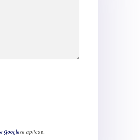
de Google
se aplican.