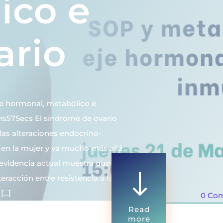
ico e
ario
je hormonal, metabólico e
ns57Secs El síndrome de ovario
 las alteraciones endocrino-
en la mujer y va mucho más allá
 evidencia actual muestra que el
"
eracción entre resistencia a la
 […]
0 Co
Read
more