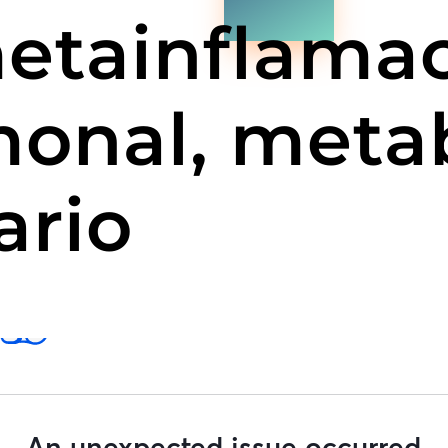
etainflamac
monal, metab
ario