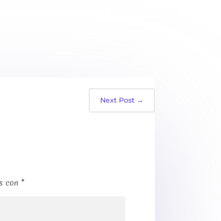
Next Post
→
os con
*