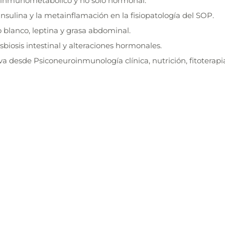
inmunometabólico y no solo hormonal.
a insulina y la metainflamación en la fisiopatología del SOP.
o blanco, leptina y grasa abdominal.
sbiosis intestinal y alteraciones hormonales.
va desde Psiconeuroinmunología clínica, nutrición, fitoterapi