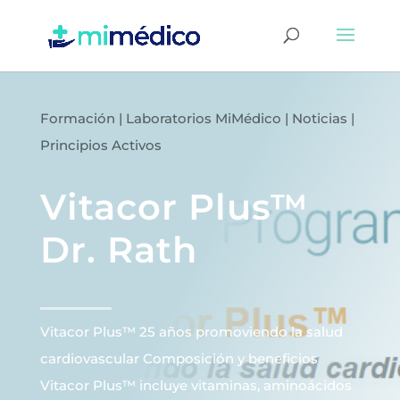
Formación
|
Laboratorios MiMédico
|
Noticias
|
Principios Activos
Vitacor Plus™
Dr. Rath
Vitacor Plus™ 25 años promoviendo la salud
cardiovascular Composición y beneficios
Vitacor Plus™ incluye vitaminas, aminoácidos