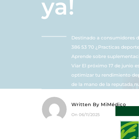
ya!
Destinado a consumidores 
386 53 70 ¿Practicas deporte
Aprende sobre suplementació
Viar El próximo 17 de junio 
optimizar tu rendimiento de
de la mano de la reputada nut
Written By
MiMédico
On 06/11/2025