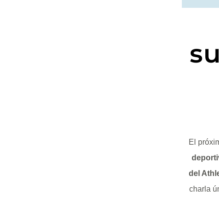
s
El próx
deport
del Athl
charla ú