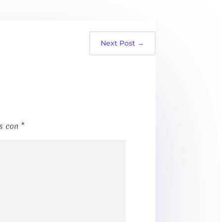
Next Post
→
os con
*