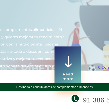
de complementos alimenticios 91
 y quieres mejorar tu rendimiento?
n con la nutricionista Toscana
estás invitado a descubrir cómo
"
portivo y mejorar tu recuperación
ricionista del Athletic Club y […]
0 Co
Read
more
Destinado a consumidores de complementos alimenticios
91 386 5