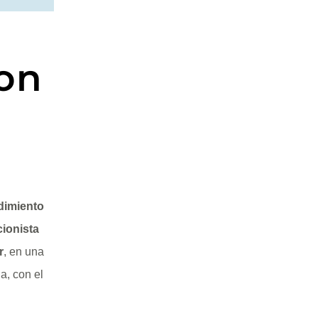
on
dimiento
cionista
r
, en una
a, con el