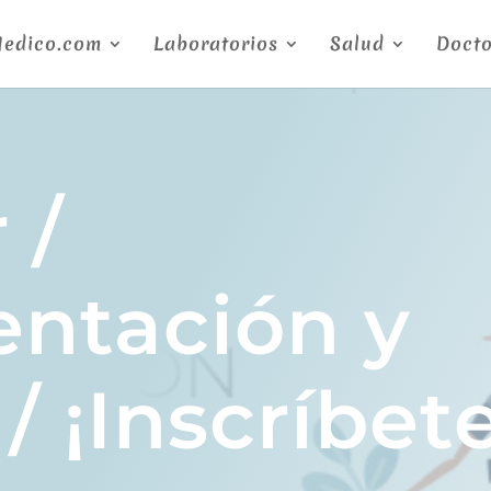
Medico.com
Laboratorios
Salud
Docto
 /
ntación y
/ ¡Inscríbet