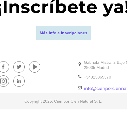
¡Inscríbete ya
Más info e inscripciones
Gabriela Mistral 2 Bajo 
28035 Madrid
+34913865370
info@cienporcienna
Copyright 2025, Cien por Cien Natural S. L.