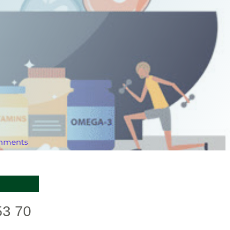
mments
3 70