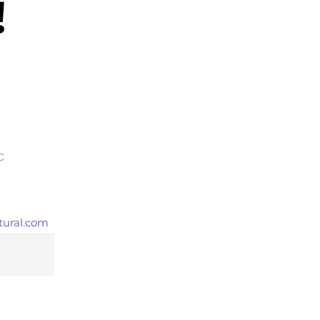
!
C
tural.com