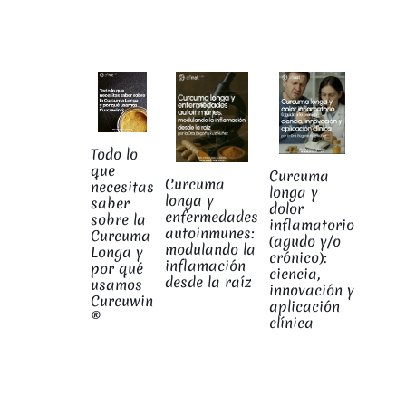
Todo lo
que
Curcuma
Curcuma
necesitas
longa y
longa y
saber
dolor
enfermedades
sobre la
inflamatorio
autoinmunes:
Curcuma
(agudo y/o
modulando la
Longa y
crónico):
inflamación
por qué
ciencia,
desde la raíz
usamos
innovación y
Curcuwin
aplicación
®
clínica