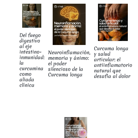
Del fuego
digestivo
al eje
Curcuma longa
intestino-
Neuroinflamación,
y salud
inmunidad:
memoria y ánimo:
articular: el
la
el poder
antiinflamatorio
curcumina
silencioso de la
natural que
como
Curcuma longa
desafía al dolor
aliada
clínica