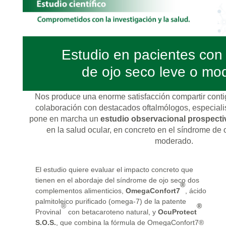
Estudio en pacientes con
de ojo seco leve o mo
Nos produce una enorme satisfacción compartir cont
colaboración con destacados oftalmólogos, especialis
pone en marcha un
estudio observacional prospect
en la salud ocular, en concreto en el síndrome de
moderado.
El estudio quiere evaluar el impacto concreto que
tienen en el abordaje del síndrome de ojo seco dos
®
complementos alimenticios,
OmegaConfort7
, ácido
palmitoleico purificado (omega-7) de la patente
®
®
Provinal
con betacaroteno natural, y
OcuProtect
S.O.S.
, que combina la fórmula de OmegaConfort7®