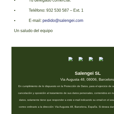
• Tu delegado comercial.
• Teléfono: 932 530 587 – Ext. 1
• E-mail:
pedido@salengei.com
Un saludo del equipo
Salengei SL
Via Augusta 48, 08006, Barcelon
En cumplimiento de lo dispuesto en la Protección de Datos, para el ejercicio de s
cancelación y oposición al tratamiento de sus datos personales, contenidos en n
datos, solamente tiene que responder a este e-mail indicando su email en el asu
correo ordinario a la dirección: Via Augusta 48, Barcelona, España. Si desea da