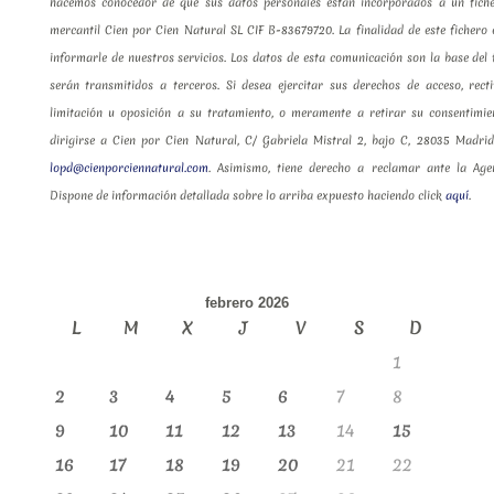
hacemos conocedor de que sus datos personales están incorporados a un fiche
mercantil Cien por Cien Natural SL CIF B-83679720. La finalidad de este fichero e
informarle de nuestros servicios. Los datos de esta comunicación son la base de
serán transmitidos a terceros. Si desea ejercitar sus derechos de acceso, recti
limitación u oposición a su tratamiento, o meramente a retirar su consentimie
dirigirse a Cien por Cien Natural, C/ Gabriela Mistral 2, bajo C, 28035 Madrid
lopd@cienporciennatural.com
. Asimismo, tiene derecho a reclamar ante la Age
Dispone de información detallada sobre lo arriba expuesto haciendo click
aquí
.
febrero 2026
L
M
X
J
V
S
D
1
2
3
4
5
6
7
8
9
10
11
12
13
14
15
16
17
18
19
20
21
22