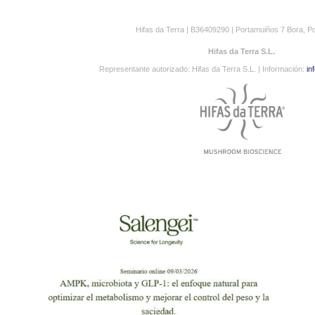
Hifas da Terra | B36409290 | Portamuiños 7 Bora, P
Hifas da Terra S.L.
Representante autorizado: Hifas da Terra S.L. | Información:
in