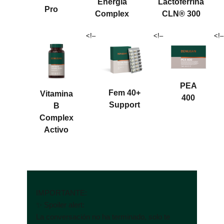
Energía
Lactoferrina
Pro
Complex
CLN® 300
<!–
<!–
<!–
PEA
Fem 40+
Vitamina
400
Support
B
Complex
Activo
IMPORTANTE:
✨ Spoiler alert:
La conversación no ha terminado, solo te