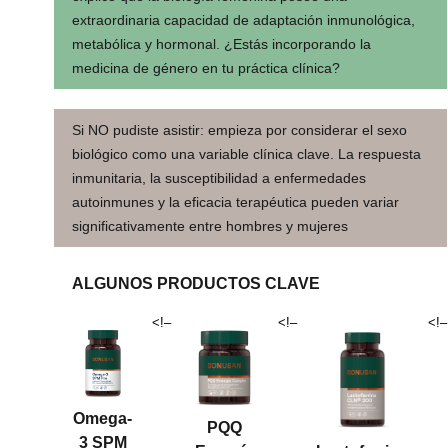
extraordinaria capacidad de adaptación inmunológica,
metabólica y hormonal. ¿Estás incorporando la
medicina de género en tu práctica clínica?
Si NO pudiste asistir:
empieza por considerar el sexo
biológico como una variable clínica clave. La respuesta
inmunitaria, la susceptibilidad a enfermedades
autoinmunes y la eficacia terapéutica pueden variar
significativamente entre hombres y mujeres
ALGUNOS PRODUCTOS CLAVE
<!–
<!–
<!–
Omega-
PQQ
3 SPM