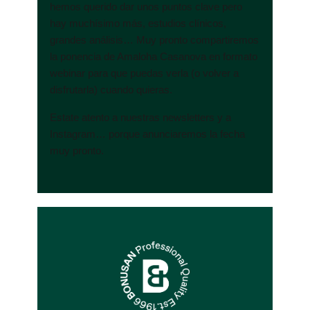
hemos querido dar unos puntos clave pero
hay muchísimo más, estudios clínicos,
grandes análisis… Muy pronto compartiremos
la ponencia de Amaloha Casanova en formato
webinar para que puedas verla (o volver a
disfrutarla) cuando quieras.
Estate atento a nuestras newsletters y a
Instagram… porque anunciaremos la fecha
muy pronto.