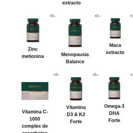
extracto
<!–
<!–
<
Maca
Zinc
extracto
Menopausia
metionina
Balance
<!–
<!–
<
Omega-3
Vitamina
Vitamina C-
DHA
D3 & K2
1000
Forte
Forte
complex de