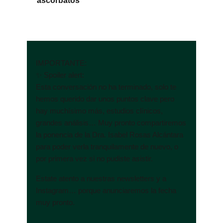
ascorbatos
IMPORTANTE:
✨ Spoiler alert:
Esta conversación no ha terminado, solo te
hemos querido dar unos puntos clave pero
hay muchísimo más, estudios clínicos,
grandes análisis… Muy pronto compartiremos
la ponencia de la Dra. Isabel Rosas Alcántara
para poder verla tranquilamente de nuevo, o
por primera vez si no pudiste asistir.
Estate atento a nuestras newsletters y a
Instagram… porque anunciaremos la fecha
muy pronto.