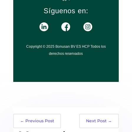
Síguenos en:
Copyright © 2025 Bonusan BV ES HCP Todos los
derechos reservados
←
Previous Post
Next Post
→