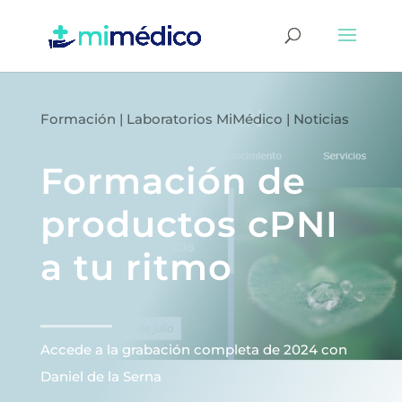
Formación
|
Laboratorios MiMédico
|
Noticias
Formación de
productos cPNI
a tu ritmo
Accede a la grabación completa de 2024 con
Daniel de la Serna ͏ ͏ ͏ ͏ ͏ ͏ ͏ ͏ ͏ ͏ ͏ ͏ ͏ ͏ ͏ ͏