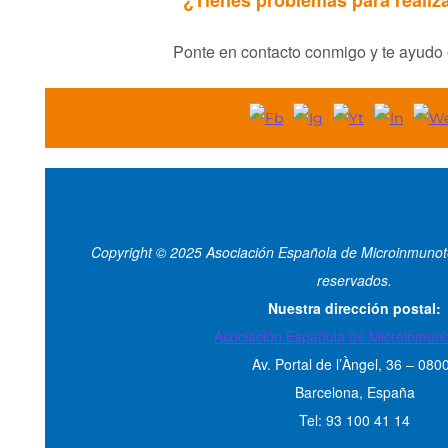
¿Tienes problemas para realiz
Ponte en contacto conmigo y te ayudo 
Copyright © 2025 Asociación Española de Microinmunot
reservados.
Nuestra dirección postal:
Asociación Española de Microinmuno
Av. Portal de l’Àngel, 36 – 080
Barcelona, España
Tel: 93 100 41 14