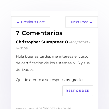
←
Previous Post
Next Post
→
7 Comentarios
Christopher Stumptner O
el 08/19/2023 a
las 21:08
Hola buenas tardes me interesa el curso
de certificacion de los sistemas NLS y sus
derivados.
Quedo atento a su respuestas. gracias
RESPONDER
omar duarte
el 08/25/2023 a las 04:56