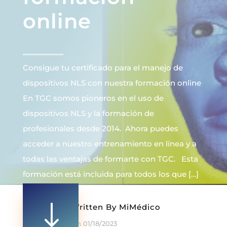
online
Consigue tu certificado para el manejo de
dispositivos NLS con nuestra formación online
En TGC somos pioneros en el uso de
dispositivos NLS y la formación de
profesionales desde 2014. Ahora puedes
acceder a nuestro entrenamiento en línea y a
todas las ventajas de formarte con TGC. Esta
formación está incluida para todos los que […]
"
Written By
MiMédico
On 01/18/2023