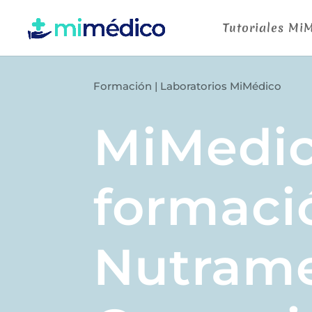
Tutoriales Mi
Formación
|
Laboratorios MiMédico
MiMedic
formaci
Nutrame