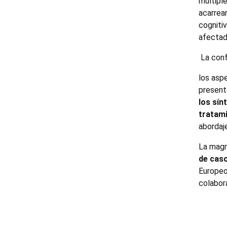
múltiple
acarrea
cognitiv
afectad
La conf
los asp
presenta
los sín
tratam
abordaj
La magn
de cas
Europeo
colabora