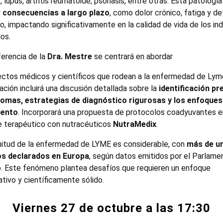
, lupus, artritis reumatoide, psoriasis, entre otras. Esta patologí
r
consecuencias a largo plazo
, como dolor crónico, fatiga y de
o, impactando significativamente en la calidad de vida de los ind
os.
erencia de la
Dra. Mestre
se centrará en abordar
ectos médicos y científicos que rodean a la enfermedad de Lym
ción incluirá una discusión detallada sobre la
identificación pr
tomas, estrategias de diagnóstico rigurosas y los enfoques
iento
. Incorporará una propuesta de protocolos coadyuvantes e
e terapéutico con nutracéuticos
NutraMedix
.
itud de la enfermedad de LYME es considerable, con
más de un
os declarados en Europa
, según datos emitidos por el Parlame
. Este fenómeno plantea desafíos que requieren un enfoque
tivo y científicamente sólido.
Viernes 27 de octubre a las 17:30