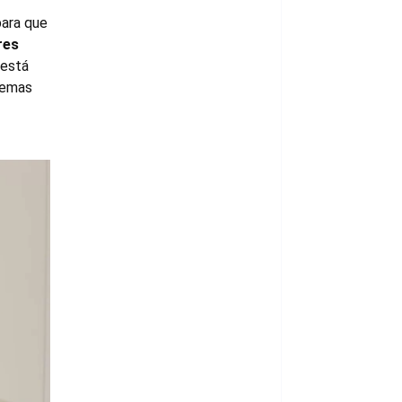
para que
res
 está
lemas