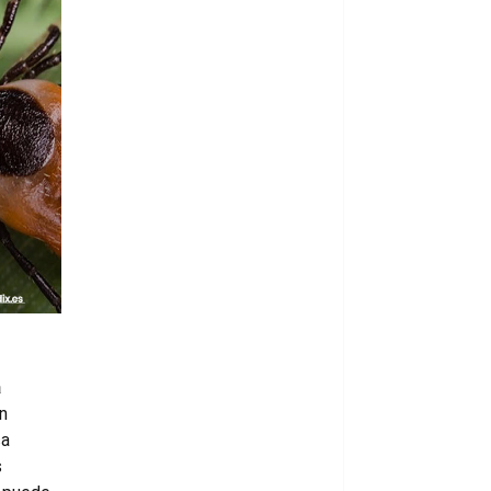
a
n
ca
s