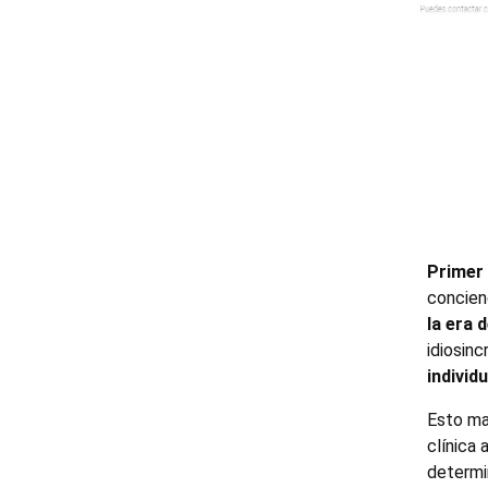
Primer 
concien
la era 
idiosinc
individ
Esto ma
clínica 
determin