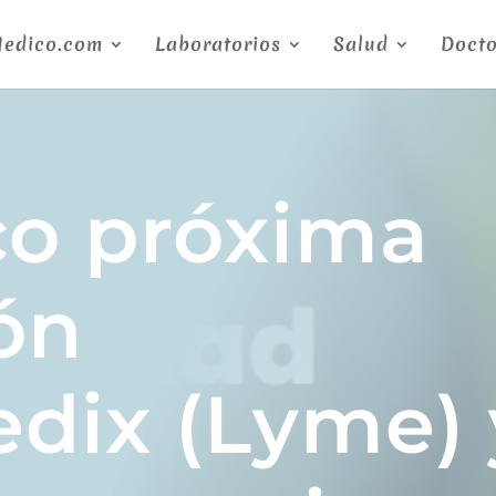
Medico.com
Laboratorios
Salud
Docto
o próxima
ón
dix (Lyme) 