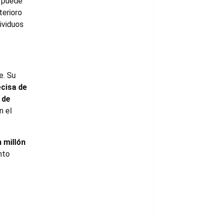
a puede
terioro
ividuos
e. Su
ecisa de
 de
n el
 millón
nto