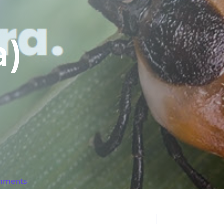
a)
mments