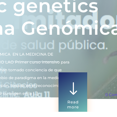
 genetics
na Genómic
MICA EN LA MEDICINA DE
 LAO Primer curso intensivo para
e han tomado conciencia de que
bio de paradigma en la medicina:
"
cisión, basada en el reconocimiento
e su origen en la […]
0 Co
Read
more