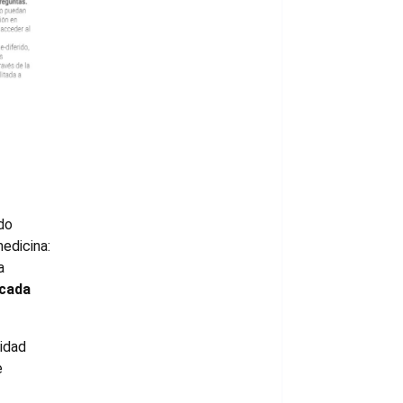
do
edicina:
a
 cada
tidad
e