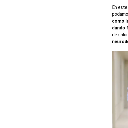
En este 
podamo
como l
dando f
de salu
neurod