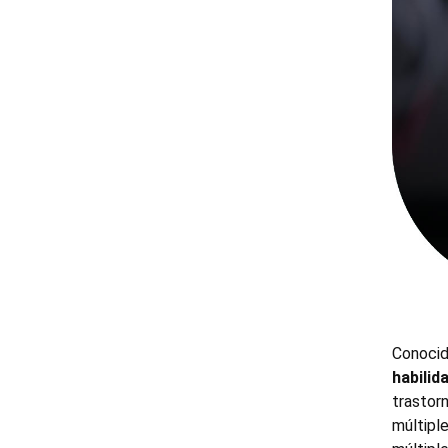
Conoci
habilid
trastor
múltipl