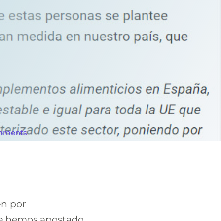
mments
en por
re hemos apostado