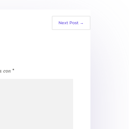
Next Post
→
os con
*