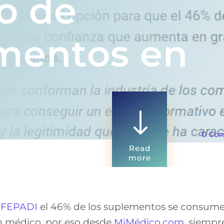
o de
mentos en
"
0 Co
Read
more
FEPADI
el 46% de los suplementos se consum
 médico, por eso desde
MiMédico.com
, siemp