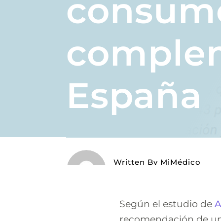
consum
comple
España
Written By
MiMédico
On 02/09/2023
Según el estudio de
A
recomendación de un