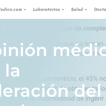
Medico.com
Laboratorios
Salud
Docto
s
pinión médic
 la
deración del