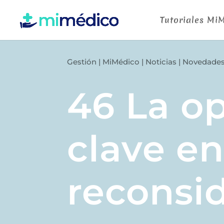
Tutoriales Mi
Gestión
|
MiMédico
|
Noticias
|
Novedade
46 La o
clave en
reconsi